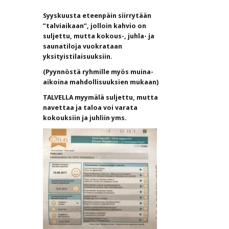
Syyskuusta eteenpäin siirrytään
”talviaikaan”, jolloin kahvio on
suljettu, mutta kokous-, juhla- ja
saunatiloja vuokrataan
yksityistilaisuuksiin.
(Pyynnöstä ryhmille myös muina-
aikoina mahdollisuuksien mukaan)
TALVELLA myymälä suljettu, mutta
navettaa ja taloa voi varata
kokouksiin ja juhliin yms.