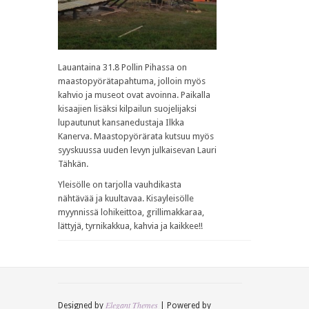
Lauantaina 31.8 Pollin Pihassa on
maastopyörätapahtuma, jolloin myös
kahvio ja museot ovat avoinna. Paikalla
kisaajien lisäksi kilpailun suojelijaksi
lupautunut kansanedustaja Ilkka
Kanerva. Maastopyörärata kutsuu myös
syyskuussa uuden levyn julkaisevan Lauri
Tähkän.
Yleisölle on tarjolla vauhdikasta
nähtävää ja kuultavaa. Kisayleisölle
myynnissä lohikeittoa, grillimakkaraa,
lättyjä, tyrnikakkua, kahvia ja kaikkee!!
Elegant Themes
Designed by
| Powered by